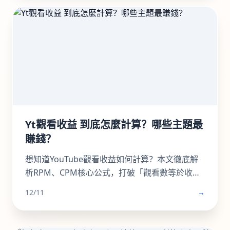
如利用涨粉站Telegram增长服务提升频道和群组
成员、点赞及浏览量，适合运营者快速提升活跃
度。
Yt觀看收益 到底怎麼計算？哪些主題最
賺錢？
想知道YouTube觀看收益如何計算？本文徹底解
析RPM、CPM核心公式，打破「觀看數等於收
入」迷思。深入剖析2025年最具「錢」景的五大
12/11
→
內容主題，如金融投資、科技評測為何CPM最
高。更提供超越廣告的多元變現策略，從頻道會
員到品牌合作一次掌握。無論是新手創作者或想