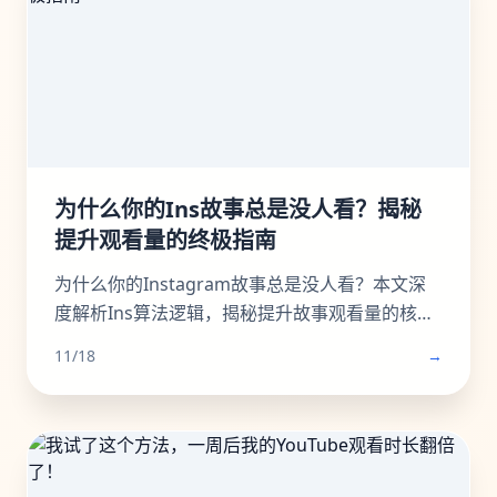
管理员还是资深运营者，都能从中找到实用策
略，让您的Facebook群组重现生机与活力。立即
阅读，开启您的社群繁荣之路！
为什么你的Ins故事总是没人看？揭秘
提升观看量的终极指南
为什么你的Instagram故事总是没人看？本文深
度解析Ins算法逻辑，揭秘提升故事观看量的核心
秘诀。从避免内容陷阱、善用投票问答等互动工
11/18
→
具，到优化发布时机、利用精选故事功能，我们
提供一套完整的实战指南。学习如何创作吸引眼
球的开场、提供娱乐或教育价值，并有效引导
Instagram转发分享，从而大幅提升你的
Instagram浏览量和互动率。无论你是想增加