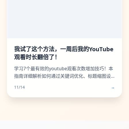
Instagram粉丝还是获得更多Instagram帖子点
赞，这篇超过2000字的终极指南都将为你指明方
向，让你的Ins故事从无人问津变为流量磁石。
我试了这个方法，一周后我的YouTube
观看时长翻倍了！
学习7个最有效的youtube观看次数增加技巧！本
指南详细解析如何通过关键词优化、标题缩图设
计、提升观看时长、利用Shorts引流及社群运营
11/14
→
等策略，系统性地提升你的YouTube视频播放
量、YouTube订阅和YouTube观看时长。无论新
手或老手，都能通过这些实战方法让频道成长翻
倍，并有效增加YouTube视频收益。