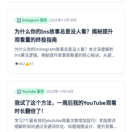
步的实操指南。学习如何将精准用户转化为活跃成员，彻
底解决群组冷启动和持续增长难题。无论您是新手管理员
还是资深运营者，都能从中找到实用策略，让您的
Facebook群组重现生机与活力。立即阅读，开启您的社
➡️ Instagram 服务
2025年11月18日
群繁荣之路！
为什么你的Ins故事总是没人看？揭秘提升
观看量的终极指南
为什么你的Instagram故事总是没人看？本文深度解析
Ins算法逻辑，揭秘提升故事观看量的核心秘诀。从避免
内容陷阱、善用投票问答等互动工具，到优化发布时机、
👁️
882
👍
61
利用精选故事功能，我们提供一套完整的实战指南。学习
如何创作吸引眼球的开场、提供娱乐或教育价值，并有效
引导Instagram转发分享，从而大幅提升你的Instagram
浏览量和互动率。无论你是想增加Instagram粉丝还是获
得更多Instagram帖子点赞，这篇超过2000字的终极指
➡️ YouTube 服务
2025年11月14日
南都将为你指明方向，让你的Ins故事从无人问津变为流
量磁石。
我试了这个方法，一周后我的YouTube观看
时长翻倍了！
学习7个最有效的youtube观看次数增加技巧！本指南详
细解析如何通过关键词优化、标题缩图设计、提升观看时