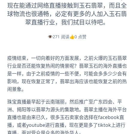
现在能通过网络直播接触到玉石翡翠，而且全
球物流也很通畅，必定有更多的人加入玉石翡
翠直播行业，我们拭目以待吧。
👁️
271 阅读
👍
0 点赞
疫情结束，一切向着好的方面发展，之前火爆的玉石翡翠
行业是否还能恢复热闹的情景呢？翡翠玉石的海外直播也
是一样，由于之前疫情的一些不便，可能会多多少少会有
影响，现在恢复正常了，翡翠出海应该也能恢复之前的热
闹景象。
珠宝直播最早起于云南瑞丽，然后推广至广东四会、平
洲、揭阳等以翡翠为源头的集散地。翡翠主播在海外平台
直播也是由来已久，很多玉石卖家会选择在facebook直
播，或者youtube进行直播，现在更是多了tiktok上进行
直播，面对受众是众多的海外华人。