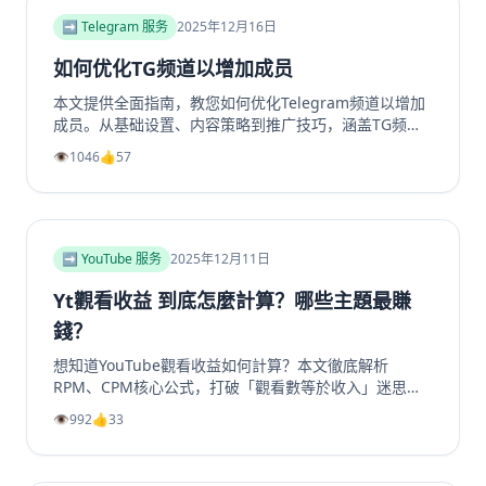
➡️ Telegram 服务
2025年12月16日
如何优化TG频道以增加成员
本文提供全面指南，教您如何优化Telegram频道以增加
成员。从基础设置、内容策略到推广技巧，涵盖TG频道
定位、高质量帖子创建、内外推广方法及互动留存策略，
👁️
1046
👍
57
帮助提升频道影响力和成员增长。包括实用SEO建议和专
业工具推荐，如利用涨粉站Telegram增长服务提升频道
和群组成员、点赞及浏览量，适合运营者快速提升活跃
度。
➡️ YouTube 服务
2025年12月11日
Yt觀看收益 到底怎麼計算？哪些主題最賺
錢？
想知道YouTube觀看收益如何計算？本文徹底解析
RPM、CPM核心公式，打破「觀看數等於收入」迷思。
深入剖析2025年最具「錢」景的五大內容主題，如金融
👁️
992
👍
33
投資、科技評測為何CPM最高。更提供超越廣告的多元
變現策略，從頻道會員到品牌合作一次掌握。無論是新手
創作者或想優化收益的老手，這篇指南將帶你看懂演算法