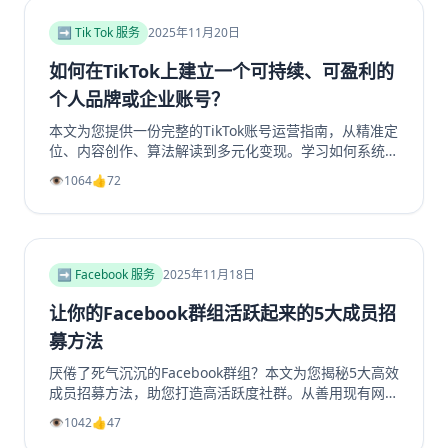
背後的商業邏輯，打造可持續獲利的YouTube頻道。立
即了解如何提升你的YouTube视频收益！
➡️ Tik Tok 服务
2025年11月20日
如何在TikTok上建立一个可持续、可盈利的
个人品牌或企业账号？
本文为您提供一份完整的TikTok账号运营指南，从精准定
位、内容创作、算法解读到多元化变现。学习如何系统性
地构建一个具有持久生命力和盈利能力的TikTok个人品牌
👁️
1064
👍
72
或企业账号，避免常见陷阱，实现商业增长。掌握核心策
略，玩转TikTok营销。
➡️ Facebook 服务
2025年11月18日
让你的Facebook群组活跃起来的5大成员招
募方法
厌倦了死气沉沉的Facebook群组？本文为您揭秘5大高效
成员招募方法，助您打造高活跃度社群。从善用现有网
络、优化群组资料，到利用Facebook生态系统内部引
👁️
1042
👍
47
流、创造高价值内容，再到策划专属活动，我们提供一步