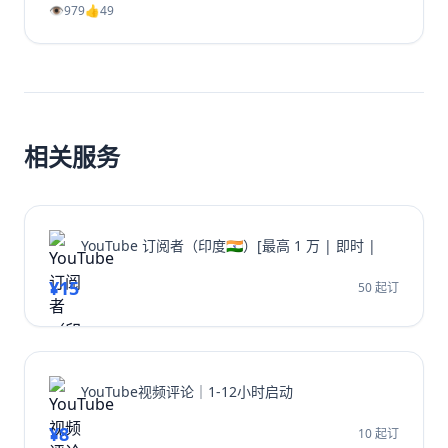
长、利用Shorts引流及社群运营等策略，系统性地提升
👁️
979
👍
49
你的YouTube视频播放量、YouTube订阅和YouTube观
看时长。无论新手或老手，都能通过这些实战方法让频道
成长翻倍，并有效增加YouTube视频收益。
相关服务
YouTube 订阅者（印度🇮🇳）[最高 1 万 | 即时 |
¥15
50 起订
YouTube视频评论｜1-12小时启动
¥8
10 起订