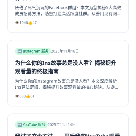
厌倦了死气沉沉的Facebook群组？本文为您揭秘5大高效
成员招募方法，助您打造高活跃度社群。从善用现有网
络、优化群组资料，到利用Facebook生态系统内部引
👁️
1046
👍
47
流、创造高价值内容，再到策划专属活动，我们提供一步
步的实操指南。学习如何将精准用户转化为活跃成员，彻
底解决群组冷启动和持续增长难题。无论您是新手管理员
还是资深运营者，都能从中找到实用策略，让您的
Facebook群组重现生机与活力。立即阅读，开启您的社
➡️ Instagram 服务
2025年11月18日
群繁荣之路！
为什么你的Ins故事总是没人看？揭秘提升
观看量的终极指南
为什么你的Instagram故事总是没人看？本文深度解析
Ins算法逻辑，揭秘提升故事观看量的核心秘诀。从避免
内容陷阱、善用投票问答等互动工具，到优化发布时机、
👁️
888
👍
61
利用精选故事功能，我们提供一套完整的实战指南。学习
如何创作吸引眼球的开场、提供娱乐或教育价值，并有效
引导Instagram转发分享，从而大幅提升你的Instagram
浏览量和互动率。无论你是想增加Instagram粉丝还是获
得更多Instagram帖子点赞，这篇超过2000字的终极指
➡️ YouTube 服务
2025年11月14日
南都将为你指明方向，让你的Ins故事从无人问津变为流
量磁石。