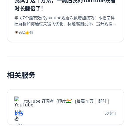
我试了这个方法，一周后我的YouTube观看
时长翻倍了！
学习7个最有效的youtube观看次数增加技巧！本指南详
细解析如何通过关键词优化、标题缩图设计、提升观看时
长、利用Shorts引流及社群运营等策略，系统性地提升
👁️
982
👍
49
你的YouTube视频播放量、YouTube订阅和YouTube观
看时长。无论新手或老手，都能通过这些实战方法让频道
成长翻倍，并有效增加YouTube视频收益。
相关服务
YouTube 订阅者（印度🇮🇳）[最高 1 万 | 即时 |
¥15
50 起订