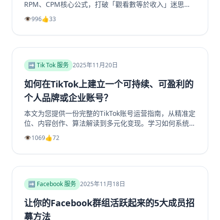
RPM、CPM核心公式，打破「觀看數等於收入」迷思。
深入剖析2025年最具「錢」景的五大內容主題，如金融
👁️
996
👍
33
投資、科技評測為何CPM最高。更提供超越廣告的多元
變現策略，從頻道會員到品牌合作一次掌握。無論是新手
創作者或想優化收益的老手，這篇指南將帶你看懂演算法
背後的商業邏輯，打造可持續獲利的YouTube頻道。立
即了解如何提升你的YouTube视频收益！
➡️ Tik Tok 服务
2025年11月20日
如何在TikTok上建立一个可持续、可盈利的
个人品牌或企业账号？
本文为您提供一份完整的TikTok账号运营指南，从精准定
位、内容创作、算法解读到多元化变现。学习如何系统性
地构建一个具有持久生命力和盈利能力的TikTok个人品牌
👁️
1069
👍
72
或企业账号，避免常见陷阱，实现商业增长。掌握核心策
略，玩转TikTok营销。
➡️ Facebook 服务
2025年11月18日
让你的Facebook群组活跃起来的5大成员招
募方法