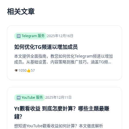
相关文章
➡️ Telegram 服务
2025年12月16日
如何优化TG频道以增加成员
本文提供全面指南，教您如何优化Telegram频道以增加
成员。从基础设置、内容策略到推广技巧，涵盖TG频道
定位、高质量帖子创建、内外推广方法及互动留存策略，
👁️
1050
👍
57
帮助提升频道影响力和成员增长。包括实用SEO建议和专
业工具推荐，如利用涨粉站Telegram增长服务提升频道
和群组成员、点赞及浏览量，适合运营者快速提升活跃
度。
➡️ YouTube 服务
2025年12月11日
Yt觀看收益 到底怎麼計算？哪些主題最賺
錢？
想知道YouTube觀看收益如何計算？本文徹底解析