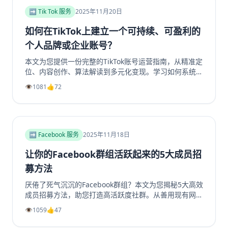
即了解如何提升你的YouTube视频收益！
➡️ Tik Tok 服务
2025年11月20日
如何在TikTok上建立一个可持续、可盈利的
个人品牌或企业账号？
本文为您提供一份完整的TikTok账号运营指南，从精准定
位、内容创作、算法解读到多元化变现。学习如何系统性
地构建一个具有持久生命力和盈利能力的TikTok个人品牌
👁️
1081
👍
72
或企业账号，避免常见陷阱，实现商业增长。掌握核心策
略，玩转TikTok营销。
➡️ Facebook 服务
2025年11月18日
让你的Facebook群组活跃起来的5大成员招
募方法
厌倦了死气沉沉的Facebook群组？本文为您揭秘5大高效
成员招募方法，助您打造高活跃度社群。从善用现有网
络、优化群组资料，到利用Facebook生态系统内部引
👁️
1059
👍
47
流、创造高价值内容，再到策划专属活动，我们提供一步
步的实操指南。学习如何将精准用户转化为活跃成员，彻