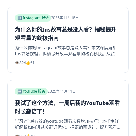
底解决群组冷启动和持续增长难题。无论您是新手管理员
还是资深运营者，都能从中找到实用策略，让您的
Facebook群组重现生机与活力。立即阅读，开启您的社
➡️ Instagram 服务
2025年11月18日
群繁荣之路！
为什么你的Ins故事总是没人看？揭秘提升
观看量的终极指南
为什么你的Instagram故事总是没人看？本文深度解析
Ins算法逻辑，揭秘提升故事观看量的核心秘诀。从避免
内容陷阱、善用投票问答等互动工具，到优化发布时机、
👁️
894
👍
61
利用精选故事功能，我们提供一套完整的实战指南。学习
如何创作吸引眼球的开场、提供娱乐或教育价值，并有效
引导Instagram转发分享，从而大幅提升你的Instagram
浏览量和互动率。无论你是想增加Instagram粉丝还是获
得更多Instagram帖子点赞，这篇超过2000字的终极指
➡️ YouTube 服务
2025年11月14日
南都将为你指明方向，让你的Ins故事从无人问津变为流
量磁石。
我试了这个方法，一周后我的YouTube观看
时长翻倍了！
学习7个最有效的youtube观看次数增加技巧！本指南详
细解析如何通过关键词优化、标题缩图设计、提升观看时
长、利用Shorts引流及社群运营等策略，系统性地提升