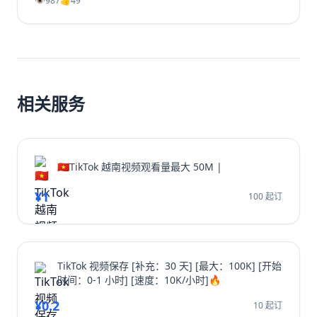
👁️
987
👍
49
你的YouTube视频播放量、YouTube订阅和YouTube观
看时长。无论新手或老手，都能通过这些实战方法让频道
成长翻倍，并有效增加YouTube视频收益。
相关服务
🇻🇳TikTok 越南视频观看量最大 50M |
¥1
100 起订
TikTok 视频保存 [补充：30 天] [最大：100K] [开始
时间：0-1 小时] [速度：10K/小时]🔥
¥0.2
10 起订