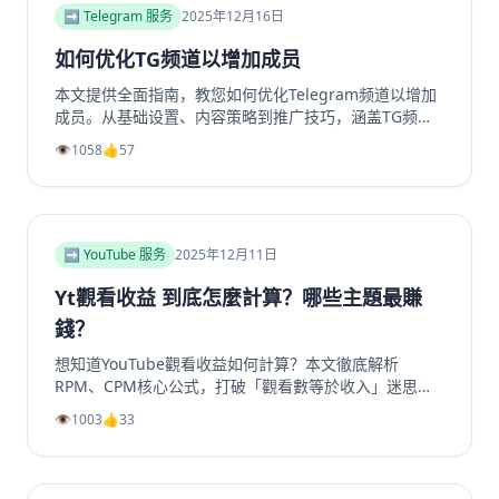
➡️ Telegram 服务
2025年12月16日
如何优化TG频道以增加成员
本文提供全面指南，教您如何优化Telegram频道以增加
成员。从基础设置、内容策略到推广技巧，涵盖TG频道
定位、高质量帖子创建、内外推广方法及互动留存策略，
👁️
1058
👍
57
帮助提升频道影响力和成员增长。包括实用SEO建议和专
业工具推荐，如利用涨粉站Telegram增长服务提升频道
和群组成员、点赞及浏览量，适合运营者快速提升活跃
度。
➡️ YouTube 服务
2025年12月11日
Yt觀看收益 到底怎麼計算？哪些主題最賺
錢？
想知道YouTube觀看收益如何計算？本文徹底解析
RPM、CPM核心公式，打破「觀看數等於收入」迷思。
深入剖析2025年最具「錢」景的五大內容主題，如金融
👁️
1003
👍
33
投資、科技評測為何CPM最高。更提供超越廣告的多元
變現策略，從頻道會員到品牌合作一次掌握。無論是新手
創作者或想優化收益的老手，這篇指南將帶你看懂演算法
背後的商業邏輯，打造可持續獲利的YouTube頻道。立