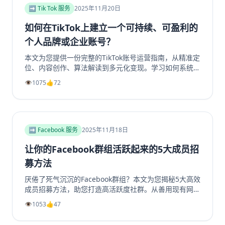
即了解如何提升你的YouTube视频收益！
➡️ Tik Tok 服务
2025年11月20日
如何在TikTok上建立一个可持续、可盈利的
个人品牌或企业账号？
本文为您提供一份完整的TikTok账号运营指南，从精准定
位、内容创作、算法解读到多元化变现。学习如何系统性
地构建一个具有持久生命力和盈利能力的TikTok个人品牌
👁️
1075
👍
72
或企业账号，避免常见陷阱，实现商业增长。掌握核心策
略，玩转TikTok营销。
➡️ Facebook 服务
2025年11月18日
让你的Facebook群组活跃起来的5大成员招
募方法
厌倦了死气沉沉的Facebook群组？本文为您揭秘5大高效
成员招募方法，助您打造高活跃度社群。从善用现有网
络、优化群组资料，到利用Facebook生态系统内部引
👁️
1053
👍
47
流、创造高价值内容，再到策划专属活动，我们提供一步
步的实操指南。学习如何将精准用户转化为活跃成员，彻