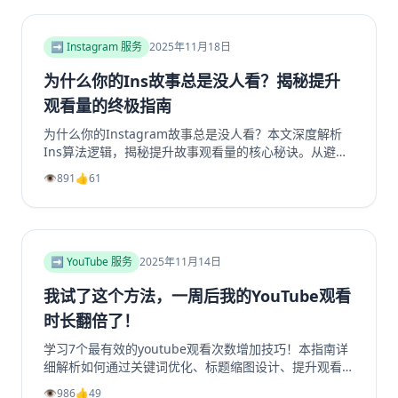
底解决群组冷启动和持续增长难题。无论您是新手管理员
还是资深运营者，都能从中找到实用策略，让您的
Facebook群组重现生机与活力。立即阅读，开启您的社
➡️ Instagram 服务
2025年11月18日
群繁荣之路！
为什么你的Ins故事总是没人看？揭秘提升
观看量的终极指南
为什么你的Instagram故事总是没人看？本文深度解析
Ins算法逻辑，揭秘提升故事观看量的核心秘诀。从避免
内容陷阱、善用投票问答等互动工具，到优化发布时机、
👁️
891
👍
61
利用精选故事功能，我们提供一套完整的实战指南。学习
如何创作吸引眼球的开场、提供娱乐或教育价值，并有效
引导Instagram转发分享，从而大幅提升你的Instagram
浏览量和互动率。无论你是想增加Instagram粉丝还是获
得更多Instagram帖子点赞，这篇超过2000字的终极指
➡️ YouTube 服务
2025年11月14日
南都将为你指明方向，让你的Ins故事从无人问津变为流
量磁石。
我试了这个方法，一周后我的YouTube观看
时长翻倍了！
学习7个最有效的youtube观看次数增加技巧！本指南详
细解析如何通过关键词优化、标题缩图设计、提升观看时
长、利用Shorts引流及社群运营等策略，系统性地提升
👁️
986
👍
49