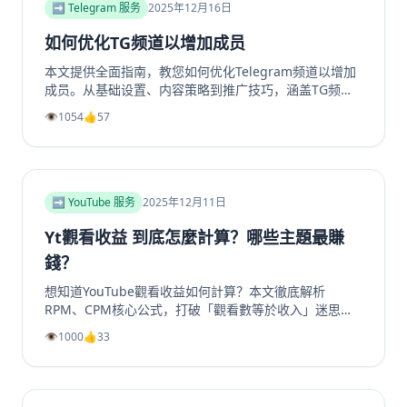
➡️ Telegram 服务
2025年12月16日
如何优化TG频道以增加成员
本文提供全面指南，教您如何优化Telegram频道以增加
成员。从基础设置、内容策略到推广技巧，涵盖TG频道
定位、高质量帖子创建、内外推广方法及互动留存策略，
👁️
1054
👍
57
帮助提升频道影响力和成员增长。包括实用SEO建议和专
业工具推荐，如利用涨粉站Telegram增长服务提升频道
和群组成员、点赞及浏览量，适合运营者快速提升活跃
度。
➡️ YouTube 服务
2025年12月11日
Yt觀看收益 到底怎麼計算？哪些主題最賺
錢？
想知道YouTube觀看收益如何計算？本文徹底解析
RPM、CPM核心公式，打破「觀看數等於收入」迷思。
深入剖析2025年最具「錢」景的五大內容主題，如金融
👁️
1000
👍
33
投資、科技評測為何CPM最高。更提供超越廣告的多元
變現策略，從頻道會員到品牌合作一次掌握。無論是新手
創作者或想優化收益的老手，這篇指南將帶你看懂演算法
背後的商業邏輯，打造可持續獲利的YouTube頻道。立