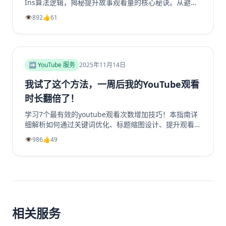
Ins算法逻辑，揭秘提升故事观看量的核心秘诀。从避免
内容陷阱、善用投票问答等互动工具，到优化发布时机、
👁️
892
👍
61
利用精选故事功能，我们提供一套完整的实战指南。学习
如何创作吸引眼球的开场、提供娱乐或教育价值，并有效
引导Instagram转发分享，从而大幅提升你的Instagram
浏览量和互动率。无论你是想增加Instagram粉丝还是获
得更多Instagram帖子点赞，这篇超过2000字的终极指
➡️ YouTube 服务
2025年11月14日
南都将为你指明方向，让你的Ins故事从无人问津变为流
量磁石。
我试了这个方法，一周后我的YouTube观看
时长翻倍了！
学习7个最有效的youtube观看次数增加技巧！本指南详
细解析如何通过关键词优化、标题缩图设计、提升观看时
长、利用Shorts引流及社群运营等策略，系统性地提升
👁️
986
👍
49
你的YouTube视频播放量、YouTube订阅和YouTube观
看时长。无论新手或老手，都能通过这些实战方法让频道
成长翻倍，并有效增加YouTube视频收益。
相关服务