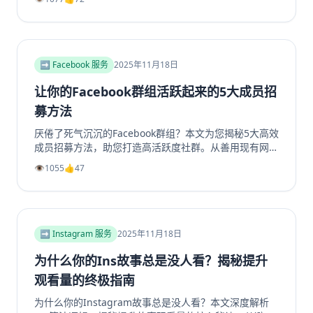
或企业账号，避免常见陷阱，实现商业增长。掌握核心策
略，玩转TikTok营销。
➡️ Facebook 服务
2025年11月18日
让你的Facebook群组活跃起来的5大成员招
募方法
厌倦了死气沉沉的Facebook群组？本文为您揭秘5大高效
成员招募方法，助您打造高活跃度社群。从善用现有网
络、优化群组资料，到利用Facebook生态系统内部引
👁️
1055
👍
47
流、创造高价值内容，再到策划专属活动，我们提供一步
步的实操指南。学习如何将精准用户转化为活跃成员，彻
底解决群组冷启动和持续增长难题。无论您是新手管理员
还是资深运营者，都能从中找到实用策略，让您的
Facebook群组重现生机与活力。立即阅读，开启您的社
➡️ Instagram 服务
2025年11月18日
群繁荣之路！
为什么你的Ins故事总是没人看？揭秘提升
观看量的终极指南
为什么你的Instagram故事总是没人看？本文深度解析