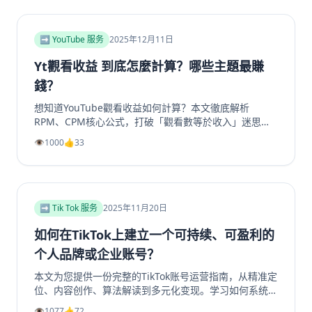
和群组成员、点赞及浏览量，适合运营者快速提升活跃
度。
➡️ YouTube 服务
2025年12月11日
Yt觀看收益 到底怎麼計算？哪些主題最賺
錢？
想知道YouTube觀看收益如何計算？本文徹底解析
RPM、CPM核心公式，打破「觀看數等於收入」迷思。
深入剖析2025年最具「錢」景的五大內容主題，如金融
👁️
1000
👍
33
投資、科技評測為何CPM最高。更提供超越廣告的多元
變現策略，從頻道會員到品牌合作一次掌握。無論是新手
創作者或想優化收益的老手，這篇指南將帶你看懂演算法
背後的商業邏輯，打造可持續獲利的YouTube頻道。立
即了解如何提升你的YouTube视频收益！
➡️ Tik Tok 服务
2025年11月20日
如何在TikTok上建立一个可持续、可盈利的
个人品牌或企业账号？
本文为您提供一份完整的TikTok账号运营指南，从精准定
位、内容创作、算法解读到多元化变现。学习如何系统性
地构建一个具有持久生命力和盈利能力的TikTok个人品牌
👁️
1077
👍
72