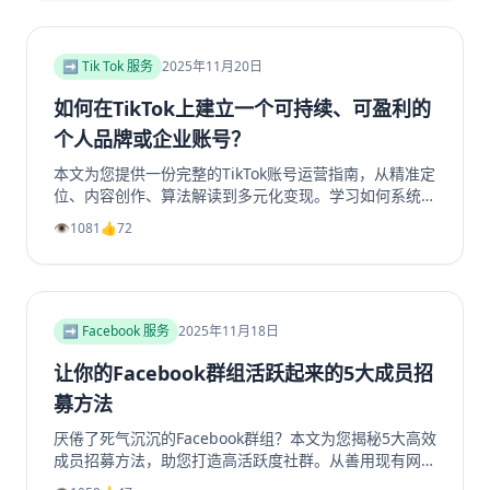
創作者或想優化收益的老手，這篇指南將帶你看懂演算法
背後的商業邏輯，打造可持續獲利的YouTube頻道。立
即了解如何提升你的YouTube视频收益！
➡️ Tik Tok 服务
2025年11月20日
如何在TikTok上建立一个可持续、可盈利的
个人品牌或企业账号？
本文为您提供一份完整的TikTok账号运营指南，从精准定
位、内容创作、算法解读到多元化变现。学习如何系统性
地构建一个具有持久生命力和盈利能力的TikTok个人品牌
👁️
1081
👍
72
或企业账号，避免常见陷阱，实现商业增长。掌握核心策
略，玩转TikTok营销。
➡️ Facebook 服务
2025年11月18日
让你的Facebook群组活跃起来的5大成员招
募方法
厌倦了死气沉沉的Facebook群组？本文为您揭秘5大高效
成员招募方法，助您打造高活跃度社群。从善用现有网
络、优化群组资料，到利用Facebook生态系统内部引