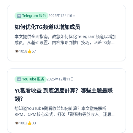
➡️ Telegram 服务
2025年12月16日
如何优化TG频道以增加成员
本文提供全面指南，教您如何优化Telegram频道以增加
成员。从基础设置、内容策略到推广技巧，涵盖TG频道
定位、高质量帖子创建、内外推广方法及互动留存策略，
👁️
1058
👍
57
帮助提升频道影响力和成员增长。包括实用SEO建议和专
业工具推荐，如利用涨粉站Telegram增长服务提升频道
和群组成员、点赞及浏览量，适合运营者快速提升活跃
度。
➡️ YouTube 服务
2025年12月11日
Yt觀看收益 到底怎麼計算？哪些主題最賺
錢？
想知道YouTube觀看收益如何計算？本文徹底解析
RPM、CPM核心公式，打破「觀看數等於收入」迷思。
深入剖析2025年最具「錢」景的五大內容主題，如金融
👁️
1002
👍
33
投資、科技評測為何CPM最高。更提供超越廣告的多元
變現策略，從頻道會員到品牌合作一次掌握。無論是新手