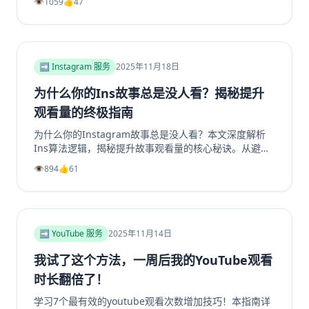
👁️
1059
👍
47
流、创造高价值内容，再到策划专属活动，我们提供一步
步的实操指南。学习如何将精准用户转化为活跃成员，彻
底解决群组冷启动和持续增长难题。无论您是新手管理员
还是资深运营者，都能从中找到实用策略，让您的
Facebook群组重现生机与活力。立即阅读，开启您的社
➡️ Instagram 服务
2025年11月18日
群繁荣之路！
为什么你的Ins故事总是没人看？揭秘提升
观看量的终极指南
为什么你的Instagram故事总是没人看？本文深度解析
Ins算法逻辑，揭秘提升故事观看量的核心秘诀。从避免
内容陷阱、善用投票问答等互动工具，到优化发布时机、
👁️
894
👍
61
利用精选故事功能，我们提供一套完整的实战指南。学习
如何创作吸引眼球的开场、提供娱乐或教育价值，并有效
引导Instagram转发分享，从而大幅提升你的Instagram
浏览量和互动率。无论你是想增加Instagram粉丝还是获
得更多Instagram帖子点赞，这篇超过2000字的终极指
➡️ YouTube 服务
2025年11月14日
南都将为你指明方向，让你的Ins故事从无人问津变为流
量磁石。
我试了这个方法，一周后我的YouTube观看
时长翻倍了！
学习7个最有效的youtube观看次数增加技巧！本指南详