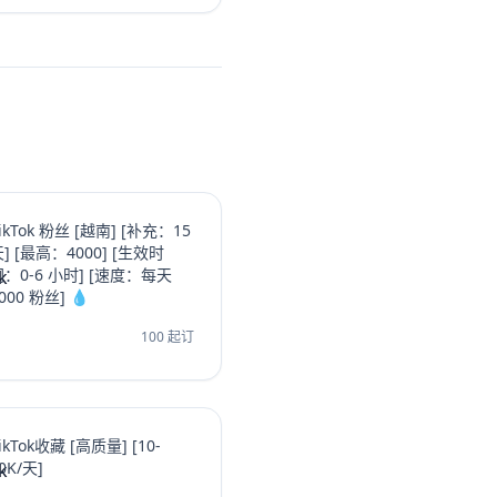
过这些实战方法让频道成长
视频收益。
ikTok 粉丝 [越南] [补充：15
] [最高：4000] [生效时
间：0-6 小时] [速度：每天
000 粉丝] 💧
100 起订
ikTok收藏 [高质量] [10-
0K/天]