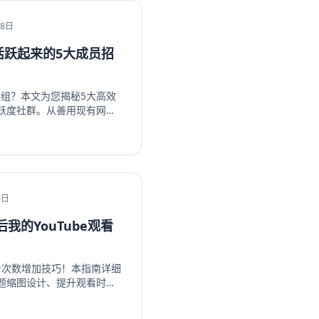
ube頻道。立即了解如何提升
18日
组活跃起来的5大成员招
k群组？本文为您揭秘5大高效
跃度社群。从善用现有网
ebook生态系统内部引流、
属活动，我们提供一步步的
户转化为活跃成员，彻底解
。无论您是新手管理员还是
略，让您的Facebook群
，开启您的社群繁荣之路！
4日
我的YouTube观看
观看次数增加技巧！本指南详细
题缩图设计、提升观看时
群运营等策略，系统性地提升你
ube订阅和YouTube观看时