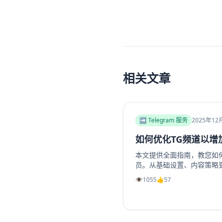
相关文章
➡️ Telegram 服务
2025年12
如何优化TG频道以增
本文提供全面指南，教您如何优
员。从基础设置、内容策略
位、高质量帖子创建、内外
👁️
1055
👍
57
助提升频道影响力和成员增长
工具推荐，如利用涨粉站Tel
组成员、点赞及浏览量，适