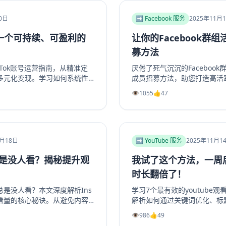
輯，打造可持續獲利的YouT
你的YouTube视频收益！
0日
➡️ Facebook 服务
2025年11月
立一个可持续、可盈利的
让你的Facebook群
？
募方法
Tok账号运营指南，从精准定
厌倦了死气沉沉的Faceboo
多元化变现。学习如何系统性
成员招募方法，助您打造高活
利能力的TikTok个人品牌
络、优化群组资料，到利用Fac
👁️
1055
👍
47
，实现商业增长。掌握核心策
创造高价值内容，再到策划专
实操指南。学习如何将精准用
决群组冷启动和持续增长难题
资深运营者，都能从中找到实用策
组重现生机与活力。立即阅读
1月18日
➡️ YouTube 服务
2025年11月1
总是没人看？揭秘提升观
我试了这个方法，一周后
时长翻倍了！
事总是没人看？本文深度解析Ins
学习7个最有效的youtube
看量的核心秘诀。从避免内容
解析如何通过关键词优化、标
工具，到优化发布时机、利用
长、利用Shorts引流及社
👁️
986
👍
49
套完整的实战指南。学习如何
的YouTube视频播放量、YouT