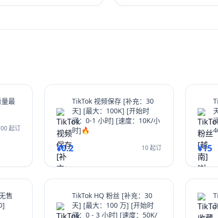
娱乐或教育价值，并有效引导
长。无论新手或老手，都能通
大幅提升你的Instagram浏览
翻倍，并有效增加YouTube
nstagram粉丝还是获得更
这篇超过2000字的终极指南都将
故事从无人问津变为流量磁石。
观看量最
TikTok 视频保存 [补充：30
T
天] [最大：100K] [开始时
天
间：0-1 小时] [速度：10K/小
100 起订
时]🔥
4
¥0.2
¥15
10 起订
【无售
TikTok HQ 粉丝 [补充：30
T
]
天] [最大：100 万] [开始时
3
间：0 - 3 小时] [速度：50K/