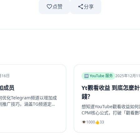
点赞
分享
月16日
➡️ YouTube 服务
2025年12月1
加成员
Yt觀看收益 到底怎麼
錢？
化Telegram频道以增加成
到推广技巧，涵盖TG频道定
想知道YouTube觀看收益如
推广方法及互动留存策略，帮
CPM核心公式，打破「觀看
。包括实用SEO建议和专业
2025年最具「錢」景的五大
👁️
1000
👍
33
egram增长服务提升频道和群
評測為何CPM最高。更提供
合运营者快速提升活跃度。
頻道會員到品牌合作一次掌握
化收益的老手，這篇指南將帶