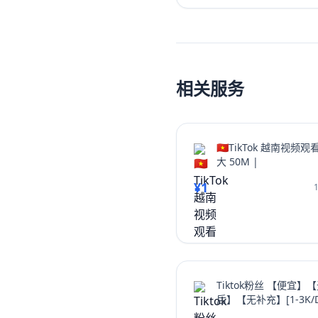
创作吸引眼球的开场、提供
Instagram转发分享，从而
量和互动率。无论你是想增加I
多Instagram帖子点赞，
为你指明方向，让你的Ins
相关服务
🇻🇳TikTok 越南视频
大 50M |
¥1
Tiktok粉丝 【便宜】
后】【无补充】[1-3K/D