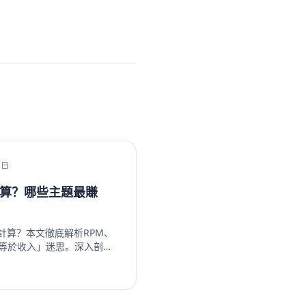
1日
計算？哪些主題最賺
何計算？本文徹底解析RPM、
數等於收入」迷思。深入剖析
內容主題，如金融投資、科技
超越廣告的多元變現策略，從
。無論是新手創作者或想優
你看懂演算法背後的商業邏