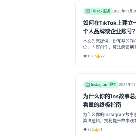
➡️ Tik Tok 服务
2025年11月2
如何在TikTok上建
个人品牌或企业账号
本文为您提供一份完整的Tik
位、内容创作、算法解读到
地构建一个具有持久生命力和盈
👁️
1077
👍
72
或企业账号，避免常见陷阱
略，玩转TikTok营销。
➡️ Instagram 服务
2025年1
为什么你的Ins故事
看量的终极指南
为什么你的Instagram故
算法逻辑，揭秘提升故事观
陷阱、善用投票问答等互动
👁️
892
👍
61
精选故事功能，我们提供一