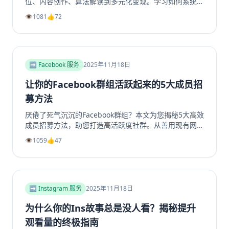
位、内容创作、算法解读到多元化变现。学习如何系统性
地构建一个具有持久生命力和盈利能力的TikTok个人品牌
👁️
1081
👍
72
或企业账号，避免常见陷阱，实现商业增长。掌握核心策
略，玩转TikTok营销。
➡️ Facebook 服务
2025年11月18日
让你的Facebook群组活跃起来的5大成员招
募方法
厌倦了死气沉沉的Facebook群组？本文为您揭秘5大高效
成员招募方法，助您打造高活跃度社群。从善用现有网
络、优化群组资料，到利用Facebook生态系统内部引
👁️
1059
👍
47
流、创造高价值内容，再到策划专属活动，我们提供一步
步的实操指南。学习如何将精准用户转化为活跃成员，彻
底解决群组冷启动和持续增长难题。无论您是新手管理员
还是资深运营者，都能从中找到实用策略，让您的
Facebook群组重现生机与活力。立即阅读，开启您的社
➡️ Instagram 服务
2025年11月18日
群繁荣之路！
为什么你的Ins故事总是没人看？揭秘提升
观看量的终极指南