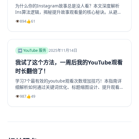
为什么你的Instagram故事总是没人看？本文深度解析
Ins算法逻辑，揭秘提升故事观看量的核心秘诀。从避免
内容陷阱、善用投票问答等互动工具，到优化发布时机、
👁️
894
👍
61
利用精选故事功能，我们提供一套完整的实战指南。学习
如何创作吸引眼球的开场、提供娱乐或教育价值，并有效
引导Instagram转发分享，从而大幅提升你的Instagram
浏览量和互动率。无论你是想增加Instagram粉丝还是获
得更多Instagram帖子点赞，这篇超过2000字的终极指
➡️ YouTube 服务
2025年11月14日
南都将为你指明方向，让你的Ins故事从无人问津变为流
量磁石。
我试了这个方法，一周后我的YouTube观看
时长翻倍了！
学习7个最有效的youtube观看次数增加技巧！本指南详
细解析如何通过关键词优化、标题缩图设计、提升观看时
长、利用Shorts引流及社群运营等策略，系统性地提升
👁️
987
👍
49
你的YouTube视频播放量、YouTube订阅和YouTube观
看时长。无论新手或老手，都能通过这些实战方法让频道
成长翻倍，并有效增加YouTube视频收益。