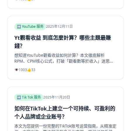
帮助提升频道影响力和成员增长。包括实用SEO建议和专
业工具推荐，如利用涨粉站Telegram增长服务提升频道
和群组成员、点赞及浏览量，适合运营者快速提升活跃
度。
➡️ YouTube 服务
2025年12月11日
Yt觀看收益 到底怎麼計算？哪些主題最賺
錢？
想知道YouTube觀看收益如何計算？本文徹底解析
RPM、CPM核心公式，打破「觀看數等於收入」迷思。
深入剖析2025年最具「錢」景的五大內容主題，如金融
👁️
1003
👍
33
投資、科技評測為何CPM最高。更提供超越廣告的多元
變現策略，從頻道會員到品牌合作一次掌握。無論是新手
創作者或想優化收益的老手，這篇指南將帶你看懂演算法
背後的商業邏輯，打造可持續獲利的YouTube頻道。立
即了解如何提升你的YouTube视频收益！
➡️ Tik Tok 服务
2025年11月20日
如何在TikTok上建立一个可持续、可盈利的
个人品牌或企业账号？
本文为您提供一份完整的TikTok账号运营指南，从精准定