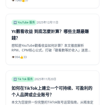
👁️
1049
👍
57
帮助提升频道影响力和成员增长。包括实用SEO建议和专
业工具推荐，如利用涨粉站Telegram增长服务提升频道
和群组成员、点赞及浏览量，适合运营者快速提升活跃
度。
➡️ YouTube 服务
2025年12月11日
Yt觀看收益 到底怎麼計算？哪些主題最賺
錢？
想知道YouTube觀看收益如何計算？本文徹底解析
RPM、CPM核心公式，打破「觀看數等於收入」迷思。
深入剖析2025年最具「錢」景的五大內容主題，如金融
👁️
994
👍
33
投資、科技評測為何CPM最高。更提供超越廣告的多元
變現策略，從頻道會員到品牌合作一次掌握。無論是新手
創作者或想優化收益的老手，這篇指南將帶你看懂演算法
背後的商業邏輯，打造可持續獲利的YouTube頻道。立
即了解如何提升你的YouTube视频收益！
➡️ Tik Tok 服务
2025年11月20日
如何在TikTok上建立一个可持续、可盈利的
个人品牌或企业账号？
本文为您提供一份完整的TikTok账号运营指南，从精准定