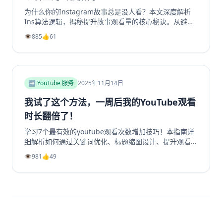
为什么你的Instagram故事总是没人看？本文深度解析
Ins算法逻辑，揭秘提升故事观看量的核心秘诀。从避免
内容陷阱、善用投票问答等互动工具，到优化发布时机、
👁️
885
👍
61
利用精选故事功能，我们提供一套完整的实战指南。学习
如何创作吸引眼球的开场、提供娱乐或教育价值，并有效
引导Instagram转发分享，从而大幅提升你的Instagram
浏览量和互动率。无论你是想增加Instagram粉丝还是获
得更多Instagram帖子点赞，这篇超过2000字的终极指
➡️ YouTube 服务
2025年11月14日
南都将为你指明方向，让你的Ins故事从无人问津变为流
量磁石。
我试了这个方法，一周后我的YouTube观看
时长翻倍了！
学习7个最有效的youtube观看次数增加技巧！本指南详
细解析如何通过关键词优化、标题缩图设计、提升观看时
长、利用Shorts引流及社群运营等策略，系统性地提升
👁️
981
👍
49
你的YouTube视频播放量、YouTube订阅和YouTube观
看时长。无论新手或老手，都能通过这些实战方法让频道
成长翻倍，并有效增加YouTube视频收益。