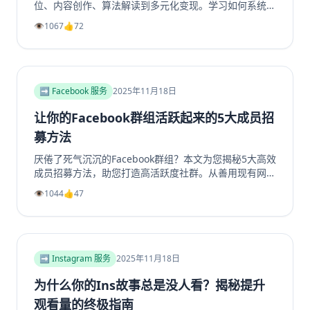
位、内容创作、算法解读到多元化变现。学习如何系统性
地构建一个具有持久生命力和盈利能力的TikTok个人品牌
👁️
1067
👍
72
或企业账号，避免常见陷阱，实现商业增长。掌握核心策
略，玩转TikTok营销。
➡️ Facebook 服务
2025年11月18日
让你的Facebook群组活跃起来的5大成员招
募方法
厌倦了死气沉沉的Facebook群组？本文为您揭秘5大高效
成员招募方法，助您打造高活跃度社群。从善用现有网
络、优化群组资料，到利用Facebook生态系统内部引
👁️
1044
👍
47
流、创造高价值内容，再到策划专属活动，我们提供一步
步的实操指南。学习如何将精准用户转化为活跃成员，彻
底解决群组冷启动和持续增长难题。无论您是新手管理员
还是资深运营者，都能从中找到实用策略，让您的
Facebook群组重现生机与活力。立即阅读，开启您的社
➡️ Instagram 服务
2025年11月18日
群繁荣之路！
为什么你的Ins故事总是没人看？揭秘提升
观看量的终极指南