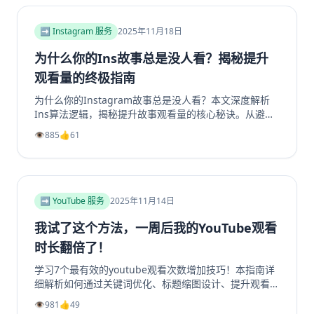
底解决群组冷启动和持续增长难题。无论您是新手管理员
还是资深运营者，都能从中找到实用策略，让您的
Facebook群组重现生机与活力。立即阅读，开启您的社
➡️ Instagram 服务
2025年11月18日
群繁荣之路！
为什么你的Ins故事总是没人看？揭秘提升
观看量的终极指南
为什么你的Instagram故事总是没人看？本文深度解析
Ins算法逻辑，揭秘提升故事观看量的核心秘诀。从避免
内容陷阱、善用投票问答等互动工具，到优化发布时机、
👁️
885
👍
61
利用精选故事功能，我们提供一套完整的实战指南。学习
如何创作吸引眼球的开场、提供娱乐或教育价值，并有效
引导Instagram转发分享，从而大幅提升你的Instagram
浏览量和互动率。无论你是想增加Instagram粉丝还是获
得更多Instagram帖子点赞，这篇超过2000字的终极指
➡️ YouTube 服务
2025年11月14日
南都将为你指明方向，让你的Ins故事从无人问津变为流
量磁石。
我试了这个方法，一周后我的YouTube观看
时长翻倍了！
学习7个最有效的youtube观看次数增加技巧！本指南详
细解析如何通过关键词优化、标题缩图设计、提升观看时
长、利用Shorts引流及社群运营等策略，系统性地提升
👁️
981
👍
49
你的YouTube视频播放量、YouTube订阅和YouTube观