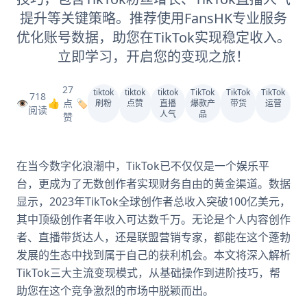
提升等关键策略。推荐使用FansHK专业服务
优化账号数据，助您在TikTok实现稳定收入。
立即学习，开启您的变现之旅！
27
tiktok
tiktok
tiktok
TikTok
TikTok
TikTok
718
👁️
👍
点
🏷️
刷粉
点赞
直播
爆款产
带货
运营
阅读
人气
品
赞
在当今数字化浪潮中，TikTok已不仅仅是一个娱乐平
台，更成为了无数创作者实现财务自由的黄金渠道。数据
显示，2023年TikTok全球创作者总收入突破100亿美元，
其中顶级创作者年收入可达数千万。无论是个人内容创作
者、直播带货达人，还是联盟营销专家，都能在这个蓬勃
发展的生态中找到属于自己的获利机会。本文将深入解析
TikTok三大主流变现模式，从基础操作到进阶技巧，帮
助您在这个竞争激烈的市场中脱颖而出。