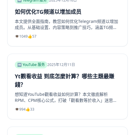
➡️ Telegram 服务
2025年12月16日
如何优化TG频道以增加成员
本文提供全面指南，教您如何优化Telegram频道以增加
成员。从基础设置、内容策略到推广技巧，涵盖TG频道
定位、高质量帖子创建、内外推广方法及互动留存策略，
👁️
1049
👍
57
帮助提升频道影响力和成员增长。包括实用SEO建议和专
业工具推荐，如利用涨粉站Telegram增长服务提升频道
和群组成员、点赞及浏览量，适合运营者快速提升活跃
度。
➡️ YouTube 服务
2025年12月11日
Yt觀看收益 到底怎麼計算？哪些主題最賺
錢？
想知道YouTube觀看收益如何計算？本文徹底解析
RPM、CPM核心公式，打破「觀看數等於收入」迷思。
深入剖析2025年最具「錢」景的五大內容主題，如金融
👁️
994
👍
33
投資、科技評測為何CPM最高。更提供超越廣告的多元
變現策略，從頻道會員到品牌合作一次掌握。無論是新手
創作者或想優化收益的老手，這篇指南將帶你看懂演算法
背後的商業邏輯，打造可持續獲利的YouTube頻道。立