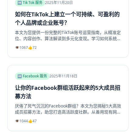
即了解如何提升你的YouTube视频收益！
➡️ Tik Tok 服务
2025年11月20日
如何在TikTok上建立一个可持续、可盈利的
个人品牌或企业账号？
本文为您提供一份完整的TikTok账号运营指南，从精准定
位、内容创作、算法解读到多元化变现。学习如何系统性
地构建一个具有持久生命力和盈利能力的TikTok个人品牌
👁️
1067
👍
72
或企业账号，避免常见陷阱，实现商业增长。掌握核心策
略，玩转TikTok营销。
➡️ Facebook 服务
2025年11月18日
让你的Facebook群组活跃起来的5大成员招
募方法
厌倦了死气沉沉的Facebook群组？本文为您揭秘5大高效
成员招募方法，助您打造高活跃度社群。从善用现有网
络、优化群组资料，到利用Facebook生态系统内部引
👁️
1044
👍
47
流、创造高价值内容，再到策划专属活动，我们提供一步
步的实操指南。学习如何将精准用户转化为活跃成员，彻