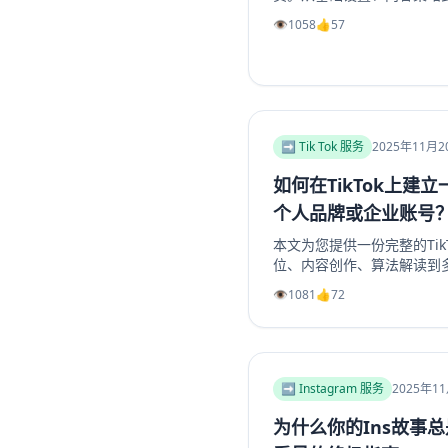
位、高质量帖子创建、内外
👁️
1058
👍
57
助提升频道影响力和成员增长
工具推荐，如利用涨粉站Tel
组成员、点赞及浏览量，适
➡️ Tik Tok 服务
2025年11月2
如何在TikTok上建
个人品牌或企业账号
本文为您提供一份完整的Tik
位、内容创作、算法解读到
地构建一个具有持久生命力和盈
👁️
1081
👍
72
或企业账号，避免常见陷阱
略，玩转TikTok营销。
➡️ Instagram 服务
2025年1
为什么你的Ins故事