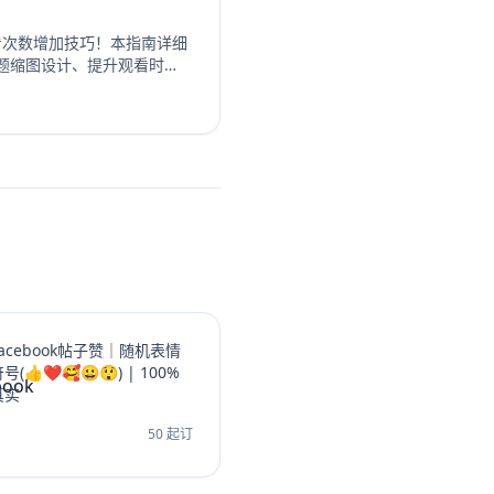
观看次数增加技巧！本指南详细
题缩图设计、提升观看时
群运营等策略，系统性地提升你
ube订阅和YouTube观看时
过这些实战方法让频道成长
视频收益。
Facebook帖子赞｜随机表情
号(👍❤️🥰😀😲) | 100%
真实
50 起订