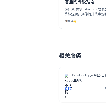
看量的终极指南
为什么你的Instagram故
算法逻辑，揭秘提升故事观
陷阱、善用投票问答等互动
👁️
894
👍
61
精选故事功能，我们提供一
创作吸引眼球的开场、提供
Instagram转发分享，从而
量和互动率。无论你是想增加I
多Instagram帖子点赞，
为你指明方向，让你的Ins
相关服务
Facebook个人粉丝-日
1000+
¥12