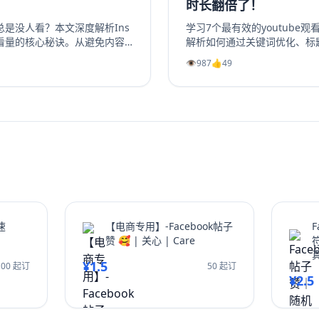
时长翻倍了！
事总是没人看？本文深度解析Ins
学习7个最有效的youtube
看量的核心秘诀。从避免内容
解析如何通过关键词优化、标
工具，到优化发布时机、利用
长、利用Shorts引流及社
👁️
987
👍
49
套完整的实战指南。学习如何
的YouTube视频播放量、YouT
娱乐或教育价值，并有效引导
长。无论新手或老手，都能通
大幅提升你的Instagram浏览
翻倍，并有效增加YouTube
nstagram粉丝还是获得更
这篇超过2000字的终极指南都将
故事从无人问津变为流量磁石。
速
【电商专用】-Facebook帖子
赞 🥰 | 关心 | Care
符
¥1.5
100 起订
50 起订
¥2.5