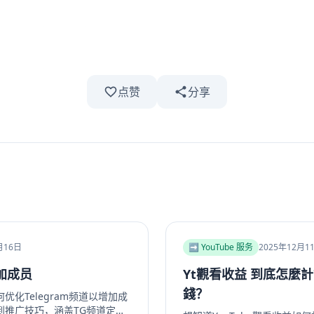
点赞
分享
月16日
➡️ YouTube 服务
2025年12月1
加成员
Yt觀看收益 到底怎麼
錢？
化Telegram频道以增加成
到推广技巧，涵盖TG频道定