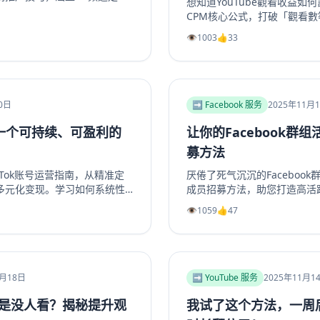
想知道YouTube觀看收益如
推广方法及互动留存策略，帮
CPM核心公式，打破「觀看
。包括实用SEO建议和专业
2025年最具「錢」景的五大
👁️
1003
👍
33
egram增长服务提升频道和群
評測為何CPM最高。更提供
合运营者快速提升活跃度。
頻道會員到品牌合作一次掌握
化收益的老手，這篇指南將帶
輯，打造可持續獲利的YouT
你的YouTube视频收益！
0日
➡️ Facebook 服务
2025年11月
立一个可持续、可盈利的
让你的Facebook群
？
募方法
Tok账号运营指南，从精准定
厌倦了死气沉沉的Faceboo
多元化变现。学习如何系统性
成员招募方法，助您打造高活
利能力的TikTok个人品牌
络、优化群组资料，到利用Fac
👁️
1059
👍
47
，实现商业增长。掌握核心策
创造高价值内容，再到策划专
实操指南。学习如何将精准用
决群组冷启动和持续增长难题
资深运营者，都能从中找到实用策
组重现生机与活力。立即阅读
1月18日
➡️ YouTube 服务
2025年11月1
总是没人看？揭秘提升观
我试了这个方法，一周后