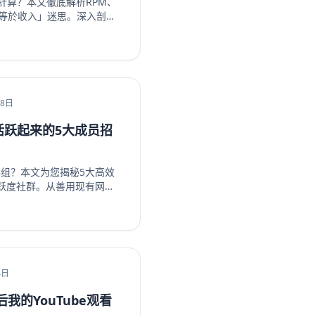
何計算？本文徹底解析RPM、
數等於收入」迷思。深入剖析
內容主題，如金融投資、科技
超越廣告的多元變現策略，從
。無論是新手創作者或想優
你看懂演算法背後的商業邏
ube頻道。立即了解如何提升
18日
组活跃起来的5大成员招
k群组？本文为您揭秘5大高效
跃度社群。从善用现有网
ebook生态系统内部引流、
属活动，我们提供一步步的
户转化为活跃成员，彻底解
。无论您是新手管理员还是
略，让您的Facebook群
，开启您的社群繁荣之路！
4日
我的YouTube观看