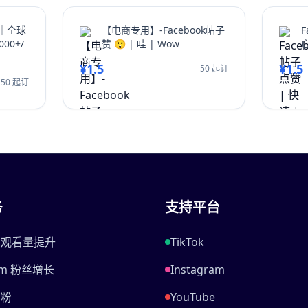
赞｜全球
【电商专用】-Facebook帖子
F
00+/
赞 😲 | 哇 | Wow
¥1.5
¥1.5
50 起订
50 起订
务
支持平台
be 观看量提升
TikTok
ram 粉丝增长
Instagram
刷粉
YouTube