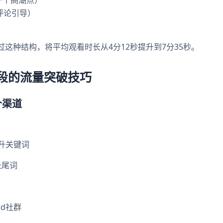
分钟一个高潮点）
评论引导）
ips通过这种结构，将平均观看时长从4分12秒提升到7分35秒。
段的流量突破技巧
个渠道
找上升关键词
长尾词
rd社群