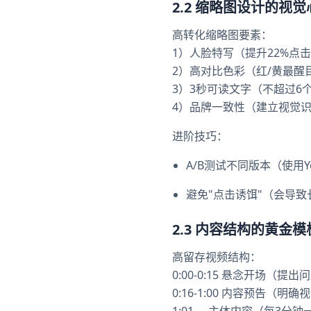
2.2 缩略图设计的视
高转化缩略图要素：
1）人脸特写（提升22%点
2）高对比色彩（红/黄最醒
3）3秒可读文字（不超过6
4）品牌一致性（建立视觉
进阶技巧：
A/B测试不同版本（使用Y
避免"点击诱饵"（会导
2.3 内容结构的黄金模
高留存视频结构：
0:00-0:15 悬念开场（提
0:16-1:00 内容预告（明