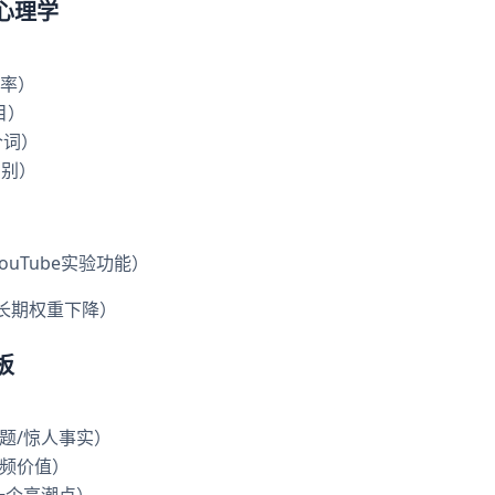
觉心理学
击率）
目）
个词）
识别）
ouTube实验功能）
致长期权重下降）
板
出问题/惊人事实）
确视频价值）