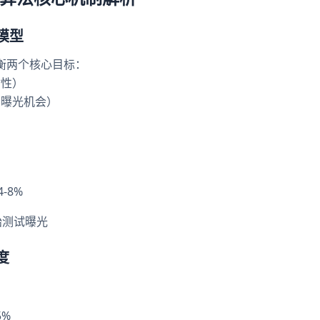
模型
平衡两个核心目标：
粘性）
容曝光机会）
-8%
始测试曝光
度
5%