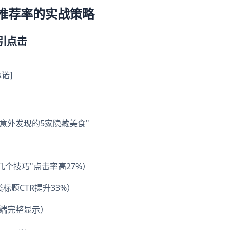
推荐率的实战策略
吸引点击
承诺]
｜意外发现的5家隐藏美食"
几个技巧"点击率高27%）
类标题CTR提升33%）
动端完整显示）