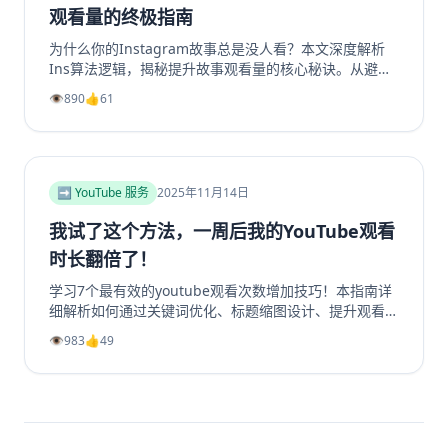
观看量的终极指南
为什么你的Instagram故事总是没人看？本文深度解析
Ins算法逻辑，揭秘提升故事观看量的核心秘诀。从避免
内容陷阱、善用投票问答等互动工具，到优化发布时机、
👁️
890
👍
61
利用精选故事功能，我们提供一套完整的实战指南。学习
如何创作吸引眼球的开场、提供娱乐或教育价值，并有效
引导Instagram转发分享，从而大幅提升你的Instagram
浏览量和互动率。无论你是想增加Instagram粉丝还是获
得更多Instagram帖子点赞，这篇超过2000字的终极指
➡️ YouTube 服务
2025年11月14日
南都将为你指明方向，让你的Ins故事从无人问津变为流
量磁石。
我试了这个方法，一周后我的YouTube观看
时长翻倍了！
学习7个最有效的youtube观看次数增加技巧！本指南详
细解析如何通过关键词优化、标题缩图设计、提升观看时
长、利用Shorts引流及社群运营等策略，系统性地提升
👁️
983
👍
49
你的YouTube视频播放量、YouTube订阅和YouTube观
看时长。无论新手或老手，都能通过这些实战方法让频道
成长翻倍，并有效增加YouTube视频收益。