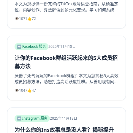
本文为您提供一份完整的TikTok账号运营指南，从精准定
位、内容创作、算法解读到多元化变现。学习如何系统性
地构建一个具有持久生命力和盈利能力的TikTok个人品牌
👁️
1071
👍
72
或企业账号，避免常见陷阱，实现商业增长。掌握核心策
略，玩转TikTok营销。
➡️ Facebook 服务
2025年11月18日
让你的Facebook群组活跃起来的5大成员招
募方法
厌倦了死气沉沉的Facebook群组？本文为您揭秘5大高效
成员招募方法，助您打造高活跃度社群。从善用现有网
络、优化群组资料，到利用Facebook生态系统内部引
👁️
1047
👍
47
流、创造高价值内容，再到策划专属活动，我们提供一步
步的实操指南。学习如何将精准用户转化为活跃成员，彻
底解决群组冷启动和持续增长难题。无论您是新手管理员
还是资深运营者，都能从中找到实用策略，让您的
Facebook群组重现生机与活力。立即阅读，开启您的社
➡️ Instagram 服务
2025年11月18日
群繁荣之路！
为什么你的Ins故事总是没人看？揭秘提升