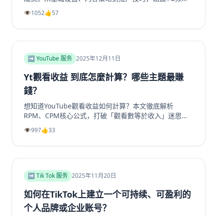
定位、高质量帖子创建、内外推广方法及互动留存策略，
👁️
1052
👍
57
帮助提升频道影响力和成员增长。包括实用SEO建议和专
业工具推荐，如利用涨粉站Telegram增长服务提升频道
和群组成员、点赞及浏览量，适合运营者快速提升活跃
度。
➡️ YouTube 服务
2025年12月11日
Yt觀看收益 到底怎麼計算？哪些主題最賺
錢？
想知道YouTube觀看收益如何計算？本文徹底解析
RPM、CPM核心公式，打破「觀看數等於收入」迷思。
深入剖析2025年最具「錢」景的五大內容主題，如金融
👁️
997
👍
33
投資、科技評測為何CPM最高。更提供超越廣告的多元
變現策略，從頻道會員到品牌合作一次掌握。無論是新手
創作者或想優化收益的老手，這篇指南將帶你看懂演算法
背後的商業邏輯，打造可持續獲利的YouTube頻道。立
即了解如何提升你的YouTube视频收益！
➡️ Tik Tok 服务
2025年11月20日
如何在TikTok上建立一个可持续、可盈利的
个人品牌或企业账号？