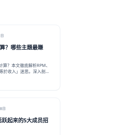
1日
計算？哪些主題最賺
何計算？本文徹底解析RPM、
數等於收入」迷思。深入剖析
內容主題，如金融投資、科技
超越廣告的多元變現策略，從
。無論是新手創作者或想優
你看懂演算法背後的商業邏
ube頻道。立即了解如何提升
18日
组活跃起来的5大成员招