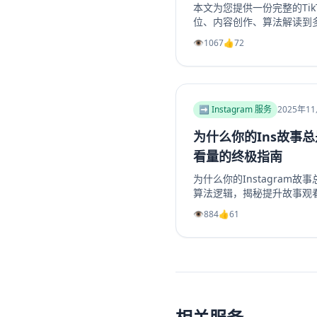
本文为您提供一份完整的Tik
位、内容创作、算法解读到
地构建一个具有持久生命力和盈
👁️
1067
👍
72
或企业账号，避免常见陷阱
略，玩转TikTok营销。
➡️ Instagram 服务
2025年1
为什么你的Ins故事
看量的终极指南
为什么你的Instagram故
算法逻辑，揭秘提升故事观
陷阱、善用投票问答等互动
👁️
884
👍
61
精选故事功能，我们提供一
创作吸引眼球的开场、提供
Instagram转发分享，从而
量和互动率。无论你是想增加I
多Instagram帖子点赞，
为你指明方向，让你的Ins