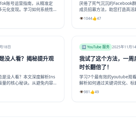
Tok账号运营指南，从精准定
厌倦了死气沉沉的Faceboo
多元化变现。学习如何系统性
成员招募方法，助您打造高活
利能力的TikTok个人品牌
络、优化群组资料，到利用Fac
👁️
1044
👍
47
，实现商业增长。掌握核心策
创造高价值内容，再到策划专
实操指南。学习如何将精准用
决群组冷启动和持续增长难题
资深运营者，都能从中找到实用策
组重现生机与活力。立即阅读
1月18日
➡️ YouTube 服务
2025年11月1
总是没人看？揭秘提升观
我试了这个方法，一周后
时长翻倍了！
事总是没人看？本文深度解析Ins
学习7个最有效的youtube
看量的核心秘诀。从避免内容
解析如何通过关键词优化、标
工具，到优化发布时机、利用
长、利用Shorts引流及社
👁️
981
👍
49
套完整的实战指南。学习如何
的YouTube视频播放量、YouT
娱乐或教育价值，并有效引导
长。无论新手或老手，都能通
大幅提升你的Instagram浏览
翻倍，并有效增加YouTube
nstagram粉丝还是获得更
这篇超过2000字的终极指南都将
故事从无人问津变为流量磁石。