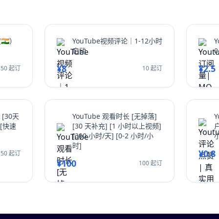
🇳）
YouTube视频评论｜1-12小时
Y
启动
0
¥8
¥2.5
50 起订
10 起订
 [30天
YouTube 观看时长 [无掉落]
Y
 [快速
[30 天补充] [1 小时以上视频]
[300 小时/天] [0-2 小时/小
时]
¥0.8
50 起订
¥100
100 起订