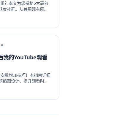
k群组？本文为您揭秘5大高效
跃度社群。从善用现有网
ebook生态系统内部引流、
属活动，我们提供一步步的
户转化为活跃成员，彻底解
。无论您是新手管理员还是
略，让您的Facebook群
，开启您的社群繁荣之路！
4日
我的YouTube观看
观看次数增加技巧！本指南详细
题缩图设计、提升观看时
群运营等策略，系统性地提升你
ube订阅和YouTube观看时
过这些实战方法让频道成长
视频收益。