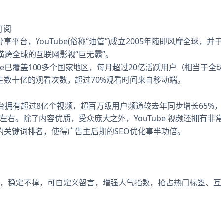
订阅
台，YouTube(俗称“油管”)成立2005年随即风靡全球，并于2
为横跨全球的互联网影视“巨无霸”。
ube已覆盖100多个国家地区，每月超过20亿活跃用户（相当于
生数十亿的观看次数，超过70%观看时间来自移动端。
来，平台拥有超过8亿个视频，超百万级用户频道较去年同步增长65
0%左右。除了内容优质，受众庞大之外，YouTube 视频还拥有非
的关键词排名，使得广告主后期的SEO优化事半功倍。
点赞，稳定不掉，可自定义留言，增强人气指数，抢占热门标签、