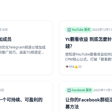
月16日
➡️ YouTube 服务
2025年12月1
加成员
Yt觀看收益 到底怎麼
錢？
化Telegram频道以增加成
到推广技巧，涵盖TG频道定
想知道YouTube觀看收益如
推广方法及互动留存策略，帮
CPM核心公式，打破「觀看
。包括实用SEO建议和专业
2025年最具「錢」景的五大
👁️
994
👍
33
egram增长服务提升频道和群
評測為何CPM最高。更提供
合运营者快速提升活跃度。
頻道會員到品牌合作一次掌握
化收益的老手，這篇指南將帶
輯，打造可持續獲利的YouT
你的YouTube视频收益！
0日
➡️ Facebook 服务
2025年11月
立一个可持续、可盈利的
让你的Facebook群
？
募方法