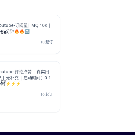
outube-订阅量| MQ 10K |
-15分钟🔥🔥🔝
10 起订
outube 评论点赞 | 真实用
户 | 无补充 | 启动时间：0-1
小时⚡⚡⚡
10 起订