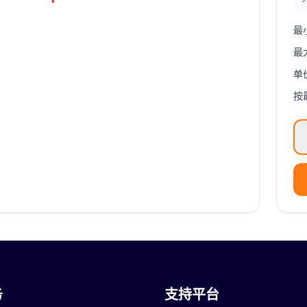
最
最
单
按
务
支持平台