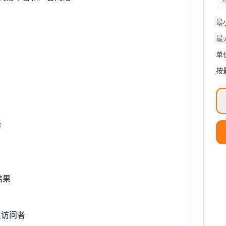
最
最
单
按
话
结果
立访问者