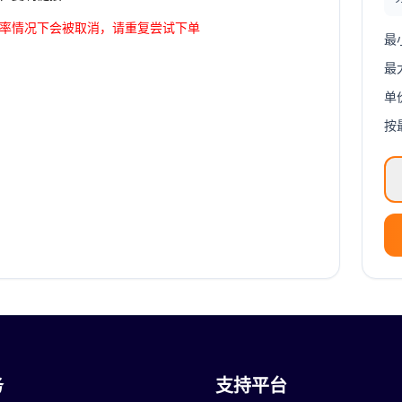
率情况下会被取消，请重复尝试下单
最
最
单
按
务
支持平台