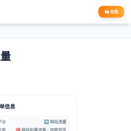
充值
流量
单信息
平台
➡️ 网站流量
分类
🎯 网站利基流量 - 加密货币