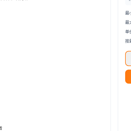
最
最
单
按
者