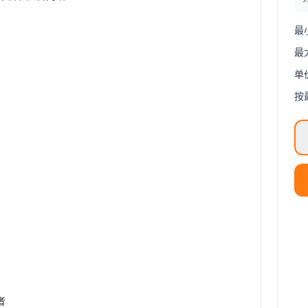
最
最
单
按
者