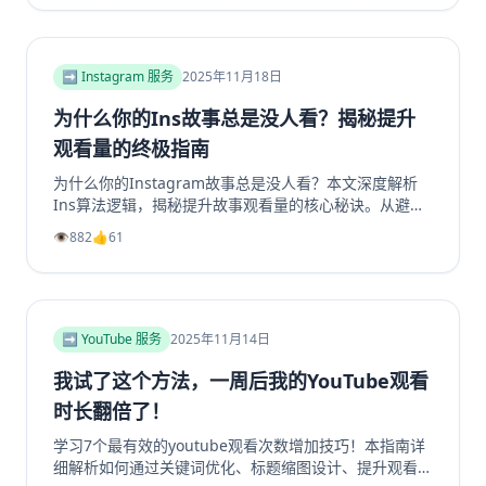
步的实操指南。学习如何将精准用户转化为活跃成员，彻
底解决群组冷启动和持续增长难题。无论您是新手管理员
还是资深运营者，都能从中找到实用策略，让您的
Facebook群组重现生机与活力。立即阅读，开启您的社
➡️ Instagram 服务
2025年11月18日
群繁荣之路！
为什么你的Ins故事总是没人看？揭秘提升
观看量的终极指南
为什么你的Instagram故事总是没人看？本文深度解析
Ins算法逻辑，揭秘提升故事观看量的核心秘诀。从避免
内容陷阱、善用投票问答等互动工具，到优化发布时机、
👁️
882
👍
61
利用精选故事功能，我们提供一套完整的实战指南。学习
如何创作吸引眼球的开场、提供娱乐或教育价值，并有效
引导Instagram转发分享，从而大幅提升你的Instagram
浏览量和互动率。无论你是想增加Instagram粉丝还是获
得更多Instagram帖子点赞，这篇超过2000字的终极指
➡️ YouTube 服务
2025年11月14日
南都将为你指明方向，让你的Ins故事从无人问津变为流
量磁石。
我试了这个方法，一周后我的YouTube观看
时长翻倍了！
学习7个最有效的youtube观看次数增加技巧！本指南详
细解析如何通过关键词优化、标题缩图设计、提升观看时