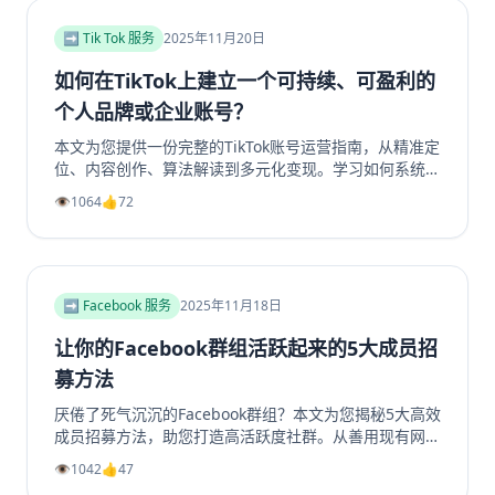
背後的商業邏輯，打造可持續獲利的YouTube頻道。立
即了解如何提升你的YouTube视频收益！
➡️ Tik Tok 服务
2025年11月20日
如何在TikTok上建立一个可持续、可盈利的
个人品牌或企业账号？
本文为您提供一份完整的TikTok账号运营指南，从精准定
位、内容创作、算法解读到多元化变现。学习如何系统性
地构建一个具有持久生命力和盈利能力的TikTok个人品牌
👁️
1064
👍
72
或企业账号，避免常见陷阱，实现商业增长。掌握核心策
略，玩转TikTok营销。
➡️ Facebook 服务
2025年11月18日
让你的Facebook群组活跃起来的5大成员招
募方法
厌倦了死气沉沉的Facebook群组？本文为您揭秘5大高效
成员招募方法，助您打造高活跃度社群。从善用现有网
络、优化群组资料，到利用Facebook生态系统内部引
👁️
1042
👍
47
流、创造高价值内容，再到策划专属活动，我们提供一步