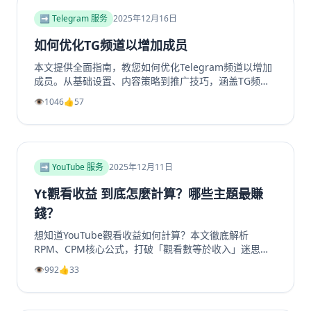
➡️ Telegram 服务
2025年12月16日
如何优化TG频道以增加成员
本文提供全面指南，教您如何优化Telegram频道以增加
成员。从基础设置、内容策略到推广技巧，涵盖TG频道
定位、高质量帖子创建、内外推广方法及互动留存策略，
👁️
1046
👍
57
帮助提升频道影响力和成员增长。包括实用SEO建议和专
业工具推荐，如利用涨粉站Telegram增长服务提升频道
和群组成员、点赞及浏览量，适合运营者快速提升活跃
度。
➡️ YouTube 服务
2025年12月11日
Yt觀看收益 到底怎麼計算？哪些主題最賺
錢？
想知道YouTube觀看收益如何計算？本文徹底解析
RPM、CPM核心公式，打破「觀看數等於收入」迷思。
深入剖析2025年最具「錢」景的五大內容主題，如金融
👁️
992
👍
33
投資、科技評測為何CPM最高。更提供超越廣告的多元
變現策略，從頻道會員到品牌合作一次掌握。無論是新手
創作者或想優化收益的老手，這篇指南將帶你看懂演算法