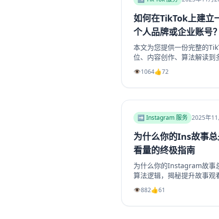
如何在TikTok上建
个人品牌或企业账号
本文为您提供一份完整的Tik
位、内容创作、算法解读到
地构建一个具有持久生命力和盈
👁️
1064
👍
72
或企业账号，避免常见陷阱
略，玩转TikTok营销。
➡️ Instagram 服务
2025年1
为什么你的Ins故事
看量的终极指南
为什么你的Instagram故
算法逻辑，揭秘提升故事观
陷阱、善用投票问答等互动
👁️
882
👍
61
精选故事功能，我们提供一
创作吸引眼球的开场、提供
Instagram转发分享，从而