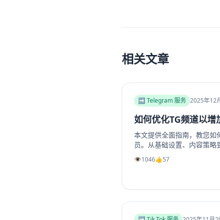
相关文章
➡️ Telegram 服务
2025年12
如何优化TG频道以增
本文提供全面指南，教您如何优
员。从基础设置、内容策略
位、高质量帖子创建、内外
👁️
1046
👍
57
助提升频道影响力和成员增长
工具推荐，如利用涨粉站Tel
组成员、点赞及浏览量，适
➡️ Tik Tok 服务
2025年11月2