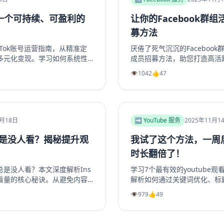
立一个可持续、可盈利的
让你的Facebook群
？
募方法
Tok账号运营指南，从精准定
厌倦了死气沉沉的Faceboo
多元化变现。学习如何系统性
成员招募方法，助您打造高活
利能力的TikTok个人品牌
络、优化群组资料，到利用Fac
👁️
1042
👍
47
，实现商业增长。掌握核心策
创造高价值内容，再到策划专
实操指南。学习如何将精准用
决群组冷启动和持续增长难题
资深运营者，都能从中找到实用策
组重现生机与活力。立即阅读
1月18日
➡️ YouTube 服务
2025年11月1
总是没人看？揭秘提升观
我试了这个方法，一周后
时长翻倍了！
事总是没人看？本文深度解析Ins
学习7个最有效的youtube
看量的核心秘诀。从避免内容
解析如何通过关键词优化、标
工具，到优化发布时机、利用
长、利用Shorts引流及社
👁️
979
👍
49
套完整的实战指南。学习如何
的YouTube视频播放量、YouT
娱乐或教育价值，并有效引导
长。无论新手或老手，都能通
大幅提升你的Instagram浏览
翻倍，并有效增加YouTube