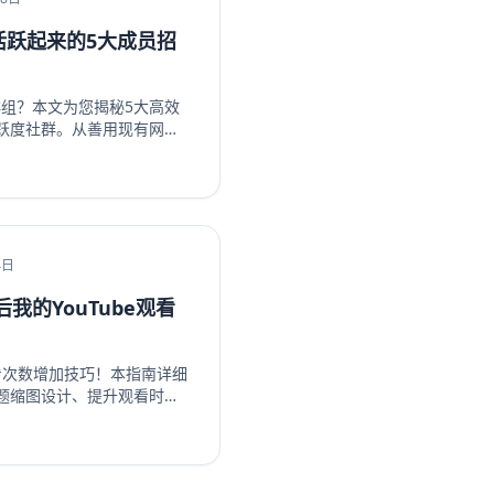
组活跃起来的5大成员招
k群组？本文为您揭秘5大高效
跃度社群。从善用现有网
ebook生态系统内部引流、
属活动，我们提供一步步的
户转化为活跃成员，彻底解
。无论您是新手管理员还是
略，让您的Facebook群
，开启您的社群繁荣之路！
4日
我的YouTube观看
观看次数增加技巧！本指南详细
题缩图设计、提升观看时
群运营等策略，系统性地提升你
ube订阅和YouTube观看时
过这些实战方法让频道成长
视频收益。