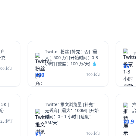
nstagram粉丝还是获得更
这篇超过2000字的终极指南都将
故事从无人问津变为流量磁石。
用户｜
Twitter 粉丝 [补充：否] [最
T
补充
大：500 万] [开始时间：0-3
小时] [速度：100 万/天] 💧
¥5
100 起订
¥20
100 起订
15K |
Twitter 推文浏览量 [补充：
推
更新）
无丢弃] [最大：100M] [开始
时间：0 - 1 小时] [速度：
¥0.9
25 起订
5M/天]
¥1
100 起订