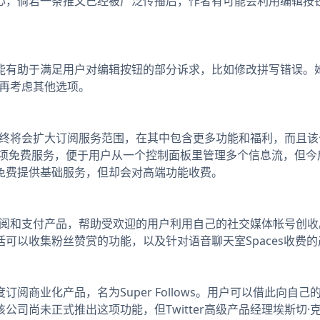
心，倘若一条推文已经被广泛传播后，作者有可能会利用编辑按
助于满足用户对编辑按钮的部分诉求，比如修改拼写错误。她
后再考虑其他选项。
r最终将会扩大订阅服务范围，在其中包含更多功能和福利，而且
本是一项免费服务，便于用户从一个控制面板里管理多个信息流，但今
免费提供基础服务，但却会对高端功能收费。
订阅和支付产品，帮助受欢迎的用户利用自己的社交媒体帐号创收。过
可以收集粉丝赞赏的功能，以及针对语音聊天室Spaces收费的
商业化产品，名为Super Follows。用户可以借此向自
司尚未正式推出这项功能，但Twitter高级产品经理埃斯切·克劳