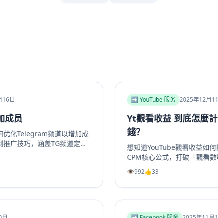
月16日
➡️ YouTube 服务
2025年12月1
加成员
Yt觀看收益 到底怎麼
錢？
化Telegram频道以增加成
到推广技巧，涵盖TG频道定
想知道YouTube觀看收益如
推广方法及互动留存策略，帮
CPM核心公式，打破「觀看
。包括实用SEO建议和专业
2025年最具「錢」景的五大
👁️
992
👍
33
egram增长服务提升频道和群
評測為何CPM最高。更提供
合运营者快速提升活跃度。
頻道會員到品牌合作一次掌握
化收益的老手，這篇指南將帶
輯，打造可持續獲利的YouT
你的YouTube视频收益！
0日
➡️ Facebook 服务
2025年11月