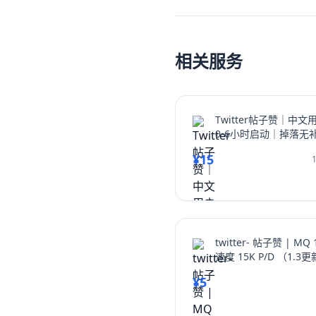
量和互动率。无论你是想增加I
多Instagram帖子点赞，
为你指明方向，让你的Ins
相关服务
Twitter帖子赞｜中文
0-6小时启动｜掉落无
¥15
twitter- 帖子赞 | MQ 
速度 15K P/D （1.3
¥5