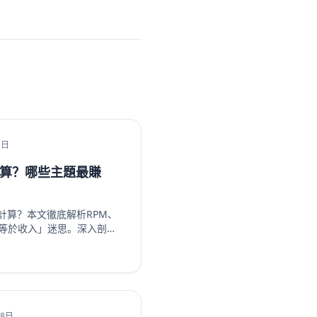
1日
計算？哪些主題最賺
何計算？本文徹底解析RPM、
數等於收入」迷思。深入剖析
內容主題，如金融投資、科技
超越廣告的多元變現策略，從
。無論是新手創作者或想優
你看懂演算法背後的商業邏
ube頻道。立即了解如何提升
18日