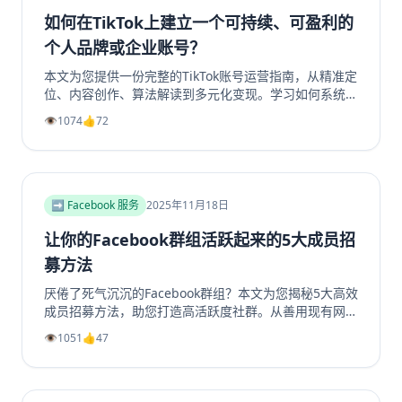
如何在TikTok上建立一个可持续、可盈利的
个人品牌或企业账号？
本文为您提供一份完整的TikTok账号运营指南，从精准定
位、内容创作、算法解读到多元化变现。学习如何系统性
地构建一个具有持久生命力和盈利能力的TikTok个人品牌
👁️
1074
👍
72
或企业账号，避免常见陷阱，实现商业增长。掌握核心策
略，玩转TikTok营销。
➡️ Facebook 服务
2025年11月18日
让你的Facebook群组活跃起来的5大成员招
募方法
厌倦了死气沉沉的Facebook群组？本文为您揭秘5大高效
成员招募方法，助您打造高活跃度社群。从善用现有网
络、优化群组资料，到利用Facebook生态系统内部引
👁️
1051
👍
47
流、创造高价值内容，再到策划专属活动，我们提供一步
步的实操指南。学习如何将精准用户转化为活跃成员，彻
底解决群组冷启动和持续增长难题。无论您是新手管理员
还是资深运营者，都能从中找到实用策略，让您的