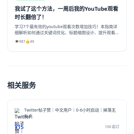
南都将为你指明方向，让你的Ins故事从无人问津变为流
量磁石。
我试了这个方法，一周后我的YouTube观看
时长翻倍了！
学习7个最有效的youtube观看次数增加技巧！本指南详
细解析如何通过关键词优化、标题缩图设计、提升观看时
长、利用Shorts引流及社群运营等策略，系统性地提升
👁️
987
👍
49
你的YouTube视频播放量、YouTube订阅和YouTube观
看时长。无论新手或老手，都能通过这些实战方法让频道
成长翻倍，并有效增加YouTube视频收益。
相关服务
Twitter帖子赞｜中文用户｜0-6小时启动｜掉落无
补充
¥15
100 起订