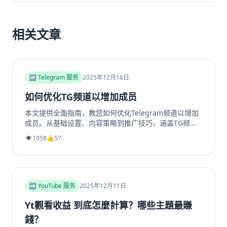
相关文章
➡️ Telegram 服务
2025年12月16日
如何优化TG频道以增加成员
本文提供全面指南，教您如何优化Telegram频道以增加
成员。从基础设置、内容策略到推广技巧，涵盖TG频道
定位、高质量帖子创建、内外推广方法及互动留存策略，
👁️
1058
👍
57
帮助提升频道影响力和成员增长。包括实用SEO建议和专
业工具推荐，如利用涨粉站Telegram增长服务提升频道
和群组成员、点赞及浏览量，适合运营者快速提升活跃
度。
➡️ YouTube 服务
2025年12月11日
Yt觀看收益 到底怎麼計算？哪些主題最賺
錢？