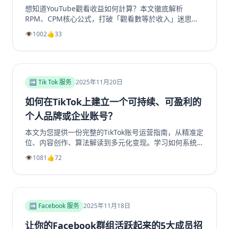
想知道YouTube觀看收益如何計算？本文徹底解析
RPM、CPM核心公式，打破「觀看數等於收入」迷思。
深入剖析2025年最具「錢」景的五大內容主題，如金融
👁️
1002
👍
33
投資、科技評測為何CPM最高。更提供超越廣告的多元
變現策略，從頻道會員到品牌合作一次掌握。無論是新手
創作者或想優化收益的老手，這篇指南將帶你看懂演算法
背後的商業邏輯，打造可持續獲利的YouTube頻道。立
即了解如何提升你的YouTube视频收益！
➡️ Tik Tok 服务
2025年11月20日
如何在TikTok上建立一个可持续、可盈利的
个人品牌或企业账号？
本文为您提供一份完整的TikTok账号运营指南，从精准定
位、内容创作、算法解读到多元化变现。学习如何系统性
地构建一个具有持久生命力和盈利能力的TikTok个人品牌
👁️
1081
👍
72
或企业账号，避免常见陷阱，实现商业增长。掌握核心策
略，玩转TikTok营销。
➡️ Facebook 服务
2025年11月18日
让你的Facebook群组活跃起来的5大成员招