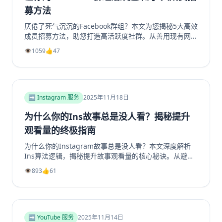
募方法
厌倦了死气沉沉的Facebook群组？本文为您揭秘5大高效
成员招募方法，助您打造高活跃度社群。从善用现有网
络、优化群组资料，到利用Facebook生态系统内部引
👁️
1059
👍
47
流、创造高价值内容，再到策划专属活动，我们提供一步
步的实操指南。学习如何将精准用户转化为活跃成员，彻
底解决群组冷启动和持续增长难题。无论您是新手管理员
还是资深运营者，都能从中找到实用策略，让您的
Facebook群组重现生机与活力。立即阅读，开启您的社
➡️ Instagram 服务
2025年11月18日
群繁荣之路！
为什么你的Ins故事总是没人看？揭秘提升
观看量的终极指南
为什么你的Instagram故事总是没人看？本文深度解析
Ins算法逻辑，揭秘提升故事观看量的核心秘诀。从避免
内容陷阱、善用投票问答等互动工具，到优化发布时机、
👁️
893
👍
61
利用精选故事功能，我们提供一套完整的实战指南。学习
如何创作吸引眼球的开场、提供娱乐或教育价值，并有效
引导Instagram转发分享，从而大幅提升你的Instagram
浏览量和互动率。无论你是想增加Instagram粉丝还是获
得更多Instagram帖子点赞，这篇超过2000字的终极指
➡️ YouTube 服务
2025年11月14日